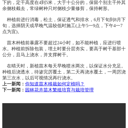
下的，定干高度在4到5米，大于十公分的，保留个别主干外其
余侧枝截去，常绿树种只对侧枝少量修剪，保持树形。
种植前进行消毒，松土，保证透气和排水，6月下旬到8月下
旬，选择阴天或早晚气温较低时施工(上午5一9点，下午4一7
点为宜)。
苗木种植前暴露不要超过24小时，如不能种植，应进行喷
水。种植前拆除包装，埋土时要分层夯实，要高于树干基部十
公分，且马上浇水，并支撑树干。
在晴天时，新植苗木每天早晚喷水两次，以保证水分充足。
种植后浇透水，待渗完厉覆土，第二天再浇水覆土，一周厉浇
第三次水，以后可视情况再行浇水。
上一新闻：
你知道苗木移栽如何定植吗？
下一新闻：
园林花卉苗木繁殖培育与栽培管理